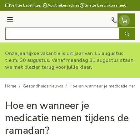
Ga naar de inhoud
Veilige betalingen
Apothekersadvies
Snelle beschikbaarheid
Menu
Zoek
Product, merk, categorie...
Onze jaarlijkse vakantie is dit jaar van 15 augustus
t.e.m. 30 augustus. Vanaf maandag 31 augustus staan
we met plezier terug voor jullie klaar.
Home
/
Gezondheidsnieuws
/
Hoe en wanneer je medicatie neme
Hoe en wanneer je
medicatie nemen tijdens de
ramadan?