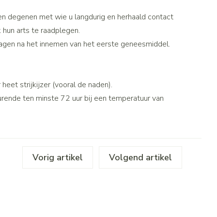
penselen en
Toon meer
r
Arm
r
voorwerpen
en degenen met wie u langdurig en herhaald contact
Elleboog
Haar
 hun arts te raadplegen.
- oogpotlood
Zelfbruiner
Enkel en voet
agen na het innemen van het eerste geneesmiddel.
n - decubitis
Toon meer
r
duw
Scheren
r
eet strijkijzer (vooral de naden).
durende ten minste 72 uur bij een temperatuur van
n
ys en -druppels
CBD
Vorig artikel
Volgend artikel