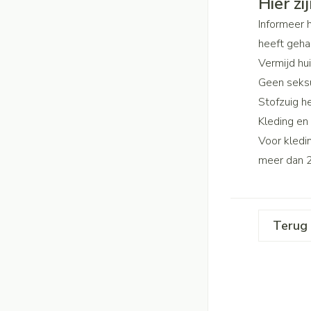
Hier zi
Handhygiëne
Batterijen
Massagebalsem en
Informeer 
Manicure & pedicu
Toebehoren
heeft geha
Steriel materiaal
Hormonaal stels
Vermijd hu
Mond
Geen seksu
Droge mond
Stofzuig h
Gynaecologie
Kleding en
Elektrische tande
Voor kledi
Interdentaal - flos
meer dan 2
Kunstgebit
Toon meer
Terug 