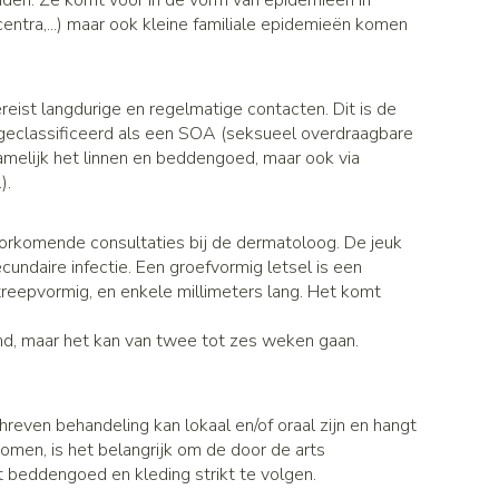
onden. Ze komt voor in de vorm van epidemieën in
Gezichtsreiniging -
Sondes, baxters en catheters
asjes - antiviraal
ntra,...) maar ook kleine familiale epidemieën komen
ontschminken
ouche
diabetes producten
Afslanken
Sondes
oor insulinespuiten
Reinigingsmelk, - crème, -olie en
Accessoires
tering
Accessoires voor sondes
nwerende middelen
gel
r
ereist langdurige en regelmatige contacten. Dit is de
Baxters
geclassificeerd als een SOA (seksueel overdraagbare
Tonic - lotion
Homeopathie
amelijk het linnen en beddengoed, maar ook via
Catheters
Micellair water
).
 en geurproducten
Specifiek voor de ogen
jes
Zware benen
Pillendozen en accessoires
oorkomende consultaties bij de dermatoloog. De jeuk
Toon meer
atje
ecundaire infectie. Een groefvormig letsel is een
Tabletten
k voor mannen
streepvormig, en enkele millimeters lang. Het komt
res
Creme, gel en spray
Gezichtsverzorging
verzorging
Mondmaskers
nd, maar het kan van twee tot zes weken gaan.
ties
t
enten
Pigmentstoornissen
gische en anti
Diverse geneesmiddelen
verzorging
Gevoelige huid - geïrriteerde huid
toire middelen
Bandages en Orthopedie -
hreven behandeling kan lokaal en/of oraal zijn en hangt
orthopedische verbanden
Gemengde huid
ende middelen
omen, is het belangrijk om de door de arts
ie
Diergeneesmiddelen
 beddengoed en kleding strikt te volgen.
Doffe huid
m
Buik
ng en zuurstof