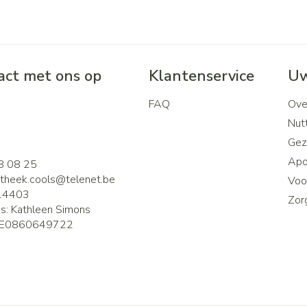
ct met ons op
Klantenservice
Uw
FAQ
Ove
2
Nutt
Gez
Apo
8 08 25
theek.cools@
telenet.be
Voor
14403
Zor
is:
Kathleen Simons
E0860649722