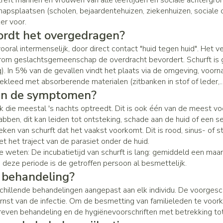
t treft mannen en vrouwen van alle leeftijden en sociale achtergr
Zenuwstelsel
Koortsbla
psplaatsen (scholen, bejaardentehuizen, ziekenhuizen, sociale ce
essoires
Ogen
Podologie
Bad en d
Overige 
categorie
er voor.
Jeuk
Oren
Neus
Cold - Hot therapie - warm/koud
Naalden v
rdt het overgedragen?
Spieren en gewrichten
Spijsver
Insecte
Slapeloosheid, spanning en
teerde huid en
Oordopjes
Keel
Verbanddozen
Toon mee
categorie
vooral intermenselijk, door direct contact "huid tegen huid". Het v
Luizen
stress
om geslachtsgemeenschap de overdracht bevordert. Schurft is 
g
gerie
Oorreiniging
Botten, spieren en gewrichten
Medische hulpmiddelen
). In 5% van de gevallen vindt het plaats via de omgeving, voorn
tegorie
ren
Stoma
Oordruppels
Toon meer
Toon meer
ekleed met absorberende materialen (zitbanken in stof of leder,...
Parfums
jn de symptomen?
Acne
Stoppen met roken
Stomazak
uk die meestal 's nachts optreedt. Dit is ook één van de meest v
Voeten en benen
Diagnosetesten en
sel
Stomapla
rabben, dit kan leiden tot ontsteking, schade aan de huid of een s
meetapparatuur
Specifie
eken van schurft dat het vaakst voorkomt. Dit is rood, sinus- of 
Droge voeten, eelt en kloven
Accessoi
Ogen
Infecties
t het traject van de parasiet onder de huid.
Alcoholtest
Lichaams
Blaren
 weten: De incubatietijd van schurft is lang: gemiddeld een maa
Ooginfec
Bloeddrukmeter
Deodoran
Instrum
deze periode is de getroffen persoon al besmettelijk.
Eelt
Anti aller
behandeling?
Cholesteroltest
Immuniteit
Gezichts
Eksteroog - likdoorn
inflamma
schillende behandelingen aangepast aan elk individu. De voorgesc
mhoest
Hartslagmeter
Toon meer
Ontzwell
ernst van de infectie. Om de besmetting van familieleden te voork
Ergonom
hoest en
Make-up
Toon meer
even behandeling en de hygiënevoorschriften met betrekking tot
Glaucoo
Allergie
Ademhali