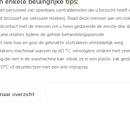
jn enkele belangrijke tips:
Make-up 
Nagels
Toon mee
 inhalatie
Badkame
gebruiks
het personeel van openbare centra/diensten die u bezocht heeft 
re
Nagellak
d (inclusief uw seksuele relaties). Raad deze mensen aan om ook
Bed
Eyeliner 
Anti tumor middelen
Oor
el
Kalk- en schimmelnagels
idcontact met de mensen om u heen gedurende de eerste drie d
Doorligge
Mascara
ele relaties tijdens de gehele behandelingsperiode.
Nagelbijten
Toon mee
Oogscha
et hele huis en gooi de gebruikte stofzakken onmiddellijk weg.
Nagelversterkend
Neus
Toon mee
 lakens machinaal wassen op 60 °C, vervolgens strijken met zeer h
nborstels
Toon meer
ng die niet in de wasmachine kan: steek ze in een plastic zak ge
Tablette
0°C of desinfecteer met een anti-mijtspray.
Snurken
Neusspra
Supplementen
naar overzicht