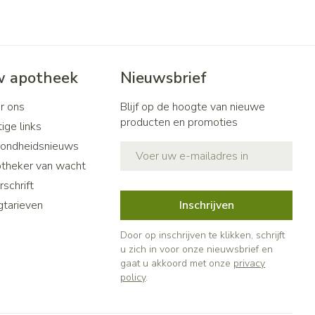
 apotheek
Nieuwsbrief
r ons
Blijf op de hoogte van nieuwe
producten en promoties
ige links
ondheidsnieuws
E-mail adres
theker van wacht
schrift
gtarieven
Inschrijven
Door op inschrijven te klikken, schrijft
u zich in voor onze nieuwsbrief en
gaat u akkoord met onze
privacy
policy
.