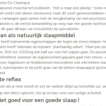
ter Els Cleemput.
Zenuwstelsel
Koortsbla
essoires
Ogen
Podologie
Bad en d
Overige 
aliseren meestal het probleem. “Het is maar een pilletje”, horen 
categorie
Jeuk
Oren
et werkt niet alleen verslavend, maar dit soort geneesmiddele
Neus
Cold - Hot therapie - warm/koud
Naalden v
Spieren en gewrichten
 campagne gaat samen met de terugbetaling van een psycholoog
Spijsver
Insecte
Slapeloosheid, spanning en
teerde huid en
Oordopjes
Keel
Verbanddozen
Toon mee
categorie
alisten is de eerste behandeling op weg naar een goede nachtrust
Luizen
stress
it gaat dikwijls via consultaties bij specialisten.
g
gerie
Oorreiniging
Botten, spieren en gewrichten
Medische hulpmiddelen
aan als natuurlijk slaapmiddel
tegorie
ren
Stoma
Oordruppels
Toon meer
Toon meer
Parfums
 heeft kalmerende eigenschappen die tegen de stress helpen. He
Acne
Stoppen met roken
Stomazak
niets heeft Valeriaan als bijnaam “plantaardig valium”. Maar pas 
n, 500 tot 1000mg een half uur voor het slapen gaan. De passiebl
Voeten en benen
Diagnosetesten en
sel
Stomapla
eltreffend, wanneer de slapeloosheid gepaard gaat met stress- e
meetapparatuur
Specifie
isse, hagedoorn en lindebloesem bevorderen ook een betere slaap
Droge voeten, eelt en kloven
Accessoi
Ogen
Infecties
Alcoholtest
, tuinmarjolein et de petit grain van de bittere sinaasappel (pome
Lichaams
Blaren
eid.
Ooginfec
Bloeddrukmeter
Deodoran
Instrum
te reflex
Eelt
Anti aller
Cholesteroltest
Immuniteit
Gezichts
pen als je moe wordt en zet de wekker altijd op hetzelfde uur, z
Eksteroog - likdoorn
inflamma
mhoest
Hartslagmeter
p niet direct opkomt, sta op en kies voor een rustige activiteit
Toon meer
Ontzwell
Ergonom
hoest en
niet goed voor een goede slaap !
Make-up
Toon meer
Glaucoo
Allergie
Ademhali