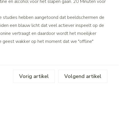
otine en alcohol voor het slapen gaan. 20 Minuten voor
penselen en
Toon meer
r
Arm
r
voorwerpen
Elleboog
Haar
nde studies hebben aangetoond dat beeldschermen de
- oogpotlood
Zelfbruiner
Enkel en voet
en een blauw licht dat veel actiever inspeelt op de
n - decubitis
nine vertraagt en daardoor wordt het moeilijker
Toon meer
r
duw
de geest wakker op het moment dat we "offline"
Scheren
r
n
ys en -druppels
CBD
Vorig artikel
Volgend artikel