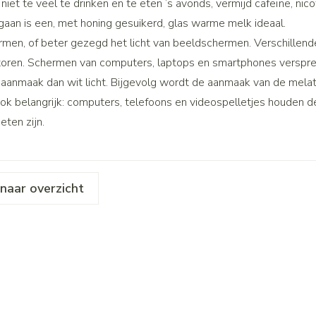
iet te veel te drinken en te eten ’s avonds, vermijd cafeïne, nic
Make-up 
Nagels
Toon mee
 inhalatie
gaan is een, met honing gesuikerd, glas warme melk ideaal.
Badkame
gebruiks
re
Nagellak
men, of beter gezegd het licht van beeldschermen. Verschille
Bed
Eyeliner 
Anti tumor middelen
Oor
el
Kalk- en schimmelnagels
toren. Schermen van computers, laptops en smartphones verspreid
Doorligge
Mascara
aanmaak dan wit licht. Bijgevolg wordt de aanmaak van de melato
Nagelbijten
Toon mee
Oogscha
Ook belangrijk: computers, telefoons en videospelletjes houden 
Nagelversterkend
Neus
Toon mee
ten zijn.
nborstels
Toon meer
Tablette
Snurken
Neusspra
Supplementen
naar overzicht