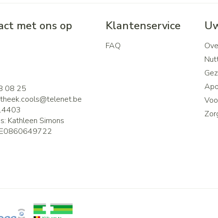
ct met ons op
Klantenservice
Uw
FAQ
Ove
2
Nutt
Gez
Apo
8 08 25
theek.cools@
telenet.be
Voor
14403
Zor
is:
Kathleen Simons
E0860649722