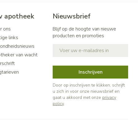
 apotheek
Nieuwsbrief
r ons
Blijf op de hoogte van nieuwe
producten en promoties
ige links
ondheidsnieuws
E-mail adres
theker van wacht
schrift
gtarieven
Inschrijven
Door op inschrijven te klikken, schrijft
u zich in voor onze nieuwsbrief en
gaat u akkoord met onze
privacy
policy
.