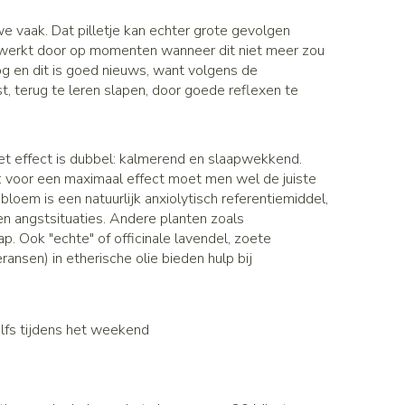
Gezichtsreiniging -
Sondes, baxters en catheters
asjes - antiviraal
ontschminken
ouche
diabetes producten
we vaak. Dat pilletje kan echter grote gevolgen
Afslanken
Sondes
n werkt door op momenten wanneer dit niet meer zou
oor insulinespuiten
Reinigingsmelk, - crème, -olie en
Accessoires
 en dit is goed nieuws, want volgens de
tering
Accessoires voor sondes
nwerende middelen
gel
r
, terug te leren slapen, door goede reflexen te
Baxters
Tonic - lotion
Homeopathie
Catheters
Micellair water
 en geurproducten
t effect is dubbel: kalmerend en slaapwekkend.
Specifiek voor de ogen
jes
op: voor een maximaal effect moet men wel de juiste
Zware benen
Pillendozen en accessoires
oem is een natuurlijk anxiolytisch referentiemiddel,
Toon meer
atje
n angstsituaties. Andere planten zoals
Tabletten
k voor mannen
. Ook "echte" of officinale lavendel, zoete
res
Creme, gel en spray
Gezichtsverzorging
ransen) in etherische olie bieden hulp bij
verzorging
Mondmaskers
ties
t
enten
Pigmentstoornissen
gische en anti
Diverse geneesmiddelen
verzorging
Gevoelige huid - geïrriteerde huid
elfs tijdens het weekend
toire middelen
Bandages en Orthopedie -
orthopedische verbanden
Gemengde huid
ende middelen
ie
Diergeneesmiddelen
Doffe huid
m
Buik
ng en zuurstof