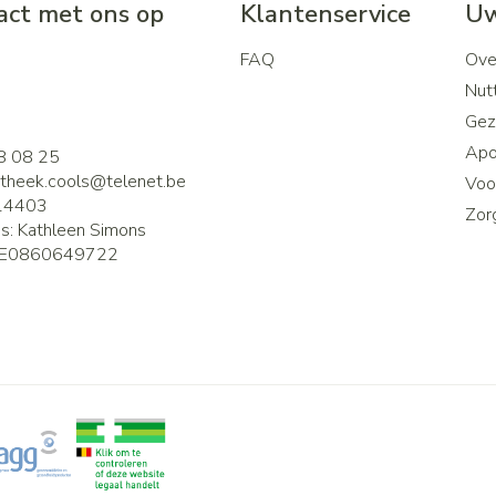
ct met ons op
Klantenservice
Uw
FAQ
Ove
2
Nutt
Gez
Apo
8 08 25
theek.cools@
telenet.be
Voor
14403
Zor
is:
Kathleen Simons
E0860649722