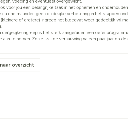
egen, voeding en eventueel overgewicht.
Make-up 
Nagels
Toon mee
 inhalatie
 ook voor jou een belangrijke taak in het opnemen en onderhouden 
Badkame
gebruiks
re
 na drie maanden geen duidelijke verbetering in het stappen onder
Nagellak
Bed
Eyeliner 
Anti tumor middelen
 (kleinere of grotere) ingreep het bloedvat weer gedeeltijk vrij
Oor
el
Kalk- en schimmelnagels
.
Doorligge
Mascara
 dergelijke ingreep is het sterk aangeraden een oefenprogramma
Nagelbijten
Toon mee
e aan te nemen. Zoniet zal de vernauwing na een paar jaar op dez
Oogscha
Nagelversterkend
Neus
Toon mee
nborstels
Toon meer
Tablette
naar overzicht
Snurken
Neusspra
Supplementen