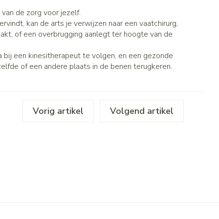
penselen en
Toon meer
r
Arm
van de zorg voor jezelf.
r
voorwerpen
vindt, kan de arts je verwijzen naar een vaatchirurg,
Elleboog
Haar
- oogpotlood
maakt, of een overbrugging aanlegt ter hoogte van de
Zelfbruiner
Enkel en voet
n - decubitis
 bij een kinesitherapeut te volgen, en een gezonde
Toon meer
r
elfde of een andere plaats in de benen terugkeren.
duw
Scheren
r
n
Vorig artikel
Volgend artikel
ys en -druppels
CBD