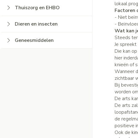
lokaal pro
Braken
Thuiszorg en EHBO
Bad en douche
Thee, Kruidenthee
Fopspenen en acc
Factoren d
Toon submenu voor Thuiszorg en EHBO 
Laxeermiddelen
Lingerie
- Niet beï
Deodorant
Babyvoeding
Luiers
Dieren en insecten
- Beïnvloe
Honden
Toon meer
Zeer droge, geïrri
Sportvoeding
Tandjes
BH's
Toon submenu voor Dieren en insecten 
Wat kan j
huidproblemen
Steeds teru
Specifieke voedin
Voeding - melk
Zwangerschapslin
Geneesmiddelen
Je spreekt
Aambeien
Toon submenu voor Geneesmiddelen ca
Ontharen en epile
Toon meer
Toon meer
Die kan op
Toon meer
hier inder
Incontinentie
knieën of s
Ademhalingsstel
Onderleggers
Wanneer de
Lippen
zichtbaar 
Luierbroekje
Bij bevesti
Voedend
Inlegverband
worden om 
Hoest
Koortsblazen
De arts ka
Incontinentieslips
De arts za
Droge hoest
loopafstan
Toon meer
Handen
Diepzittende slij
de regelma
positieve 
Combinatie droge 
Handverzorging
Thuiszorg
Ook de kin
slijmhoest