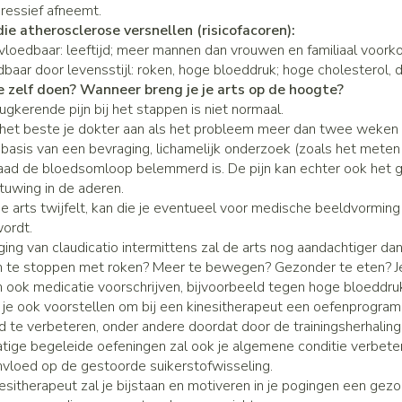
gressief afneemt.
Zenuwstelsel
Koortsbla
essoires
Ogen
Podologie
Bad en d
Overige 
ie atherosclerose versnellen (risicofacoren):
categorie
Jeuk
Oren
nvloedbaar: leeftijd; meer mannen dan vrouwen en familiaal voork
Neus
Cold - Hot therapie - warm/koud
Naalden v
Spieren en gewrichten
dbaar door levensstijl: roken, hoge bloeddruk; hoge cholesterol,
Spijsver
Insecte
Slapeloosheid, spanning en
teerde huid en
Oordopjes
Keel
Verbanddozen
Toon mee
categorie
e zelf doen? Wanneer breng je je arts op de hoogte?
Luizen
stress
gkerende pijn bij het stappen is niet normaal.
g
gerie
Oorreiniging
Botten, spieren en gewrichten
Medische hulpmiddelen
 het beste je dokter aan als het probleem meer dan twee weken
tegorie
ren
Stoma
Oordruppels
Toon meer
Toon meer
 basis van een bevraging, lichamelijk onderzoek (zoals het meten 
Parfums
daad de bloedsomloop belemmerd is. De pijn kan echter ook het ge
Acne
Stoppen met roken
Stomazak
tuwing in de aderen.
Voeten en benen
Diagnosetesten en
sel
Stomapla
 arts twijfelt, kan die je eventueel voor medische beeldvorming
meetapparatuur
Specifie
wordt.
Droge voeten, eelt en kloven
Accessoi
Ogen
Infecties
ging van claudicatio intermittens zal de arts nog aandachtiger da
Alcoholtest
Lichaams
te stoppen met roken? Meer te bewegen? Gezonder te eten? J
Blaren
Ooginfec
Bloeddrukmeter
n ook medicatie voorschrijven, bijvoorbeeld tegen hoge bloeddruk
Deodoran
Instrum
Eelt
l je ook voorstellen om bij een kinesitherapeut een oefenprogra
Anti aller
Cholesteroltest
Immuniteit
Gezichts
d te verbeteren, onder andere doordat door de trainingsherhal
Eksteroog - likdoorn
inflamma
mhoest
tige begeleide oefeningen zal ook je algemene conditie verbete
Hartslagmeter
Toon meer
Ontzwell
Ergonom
invloed op de gestoorde suikerstofwisseling.
hoest en
Make-up
Toon meer
esitherapeut zal je bijstaan en motiveren in je pogingen een gez
Glaucoo
Allergie
Ademhali