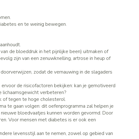
Gezichtsreiniging -
Sondes, baxters en catheters
asjes - antiviraal
ontschminken
ouche
diabetes producten
Afslanken
Sondes
omen.
oor insulinespuiten
Reinigingsmelk, - crème, -olie en
Accessoires
 diabetes en te weinig bewegen.
tering
Accessoires voor sondes
nwerende middelen
gel
r
Baxters
Tonic - lotion
Homeopathie
 aanhoudt.
Catheters
Micellair water
van de bloeddruk in het pijnlijke been) uitmaken of
 en geurproducten
volg zijn van een zenuwknelling, artrose in heup of
Specifiek voor de ogen
jes
Zware benen
Pillendozen en accessoires
Toon meer
atje
 doorverwijzen, zodat de vernauwing in de slagaders
Tabletten
k voor mannen
res
n ervoor de risicofactoren bekijken: kan je gemotiveerd
Creme, gel en spray
Gezichtsverzorging
verzorging
Mondmaskers
e lichaamsgewicht verbeteren?
ties
 of tegen te hoge cholesterol.
t
enten
Pigmentstoornissen
mma te gaan volgen: dit oefenprogramma zal helpen je
gische en anti
Diverse geneesmiddelen
verzorging
Gevoelige huid - geïrriteerde huid
ing nieuwe bloedvaatjes kunnen worden gevormd. Door
toire middelen
Bandages en Orthopedie -
ren. Voor mensen met diabetes is er ook een
orthopedische verbanden
Gemengde huid
ende middelen
ie
Diergeneesmiddelen
Doffe huid
ondere levensstijl aan te nemen, zowel op gebied van
m
Buik
ng en zuurstof