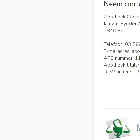
Neem conta
Apotheek Cools
Jan Van Eycklei 
2840
Reet
Telefoon:
03 88
E-mailadres:
apo
APB nummer:
1
Apotheek titular
BTW nummer:
B