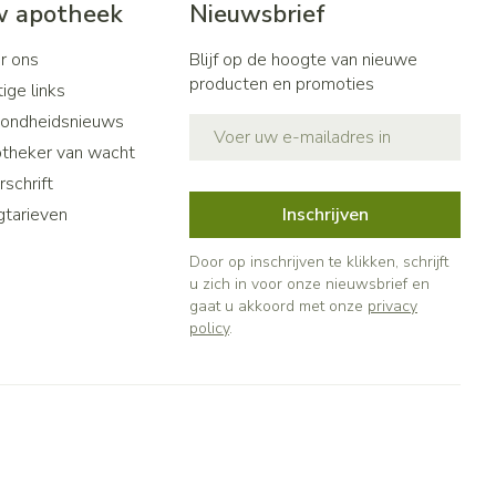
 apotheek
Nieuwsbrief
r ons
Blijf op de hoogte van nieuwe
producten en promoties
ige links
ondheidsnieuws
E-mail adres
theker van wacht
schrift
gtarieven
Inschrijven
Door op inschrijven te klikken, schrijft
u zich in voor onze nieuwsbrief en
gaat u akkoord met onze
privacy
policy
.