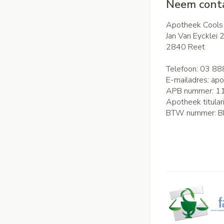
Neem conta
Apotheek Cools
Jan Van Eycklei 
2840
Reet
Telefoon:
03 88
E-mailadres:
apo
APB nummer:
1
Apotheek titular
BTW nummer:
B