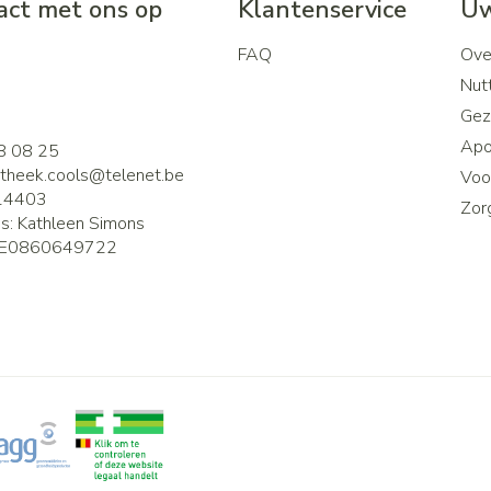
ct met ons op
Klantenservice
Uw
FAQ
Ove
2
Nutt
Gez
Apo
8 08 25
theek.cools@
telenet.be
Voor
14403
Zor
is:
Kathleen Simons
E0860649722