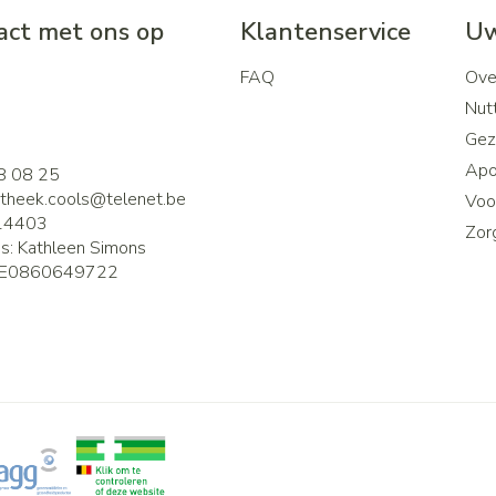
ct met ons op
Klantenservice
Uw
FAQ
Ove
2
Nutt
Gez
Apo
8 08 25
theek.cools@
telenet.be
Voor
14403
Zor
is:
Kathleen Simons
E0860649722