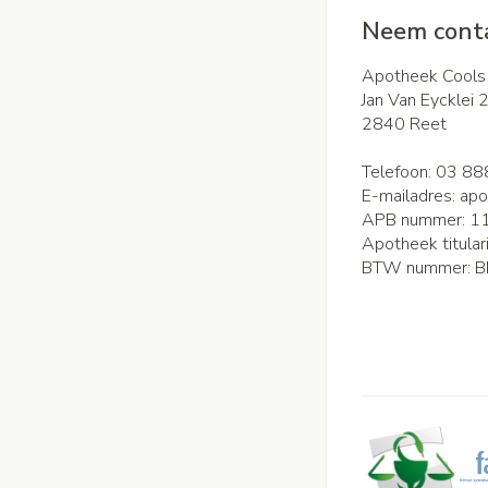
Neem conta
Apotheek Cools
Jan Van Eycklei 
2840
Reet
Telefoon:
03 88
E-mailadres:
apo
APB nummer:
1
Apotheek titular
BTW nummer:
B