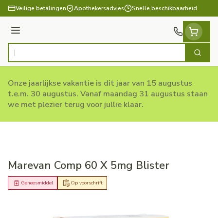
Ga naar de inhoud
Veilige betalingen
Apothekersadvies
Snelle beschikbaarheid
Menu
Zoek
Product, merk, categorie...
Onze jaarlijkse vakantie is dit jaar van 15 augustus
t.e.m. 30 augustus. Vanaf maandag 31 augustus staan
we met plezier terug voor jullie klaar.
Marevan Comp 60 X 5mg Blister
Geneesmiddel
Op voorschrift