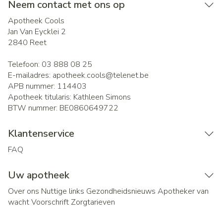
Neem contact met ons op
Apotheek Cools
Jan Van Eycklei 2
2840
Reet
Telefoon:
03 888 08 25
E-mailadres:
apotheek.cools@
telenet.be
APB nummer:
114403
Apotheek titularis:
Kathleen Simons
BTW nummer:
BE0860649722
Klantenservice
FAQ
Uw apotheek
Over ons
Nuttige links
Gezondheidsnieuws
Apotheker van
wacht
Voorschrift
Zorgtarieven