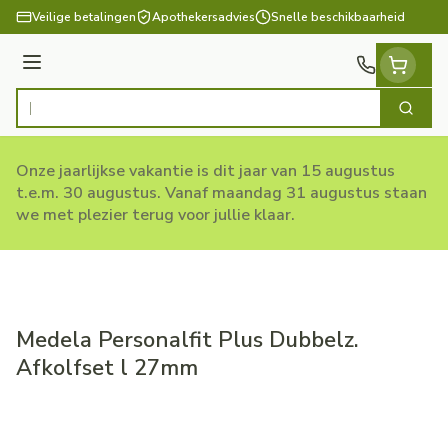
Ga naar de inhoud
Veilige betalingen
Apothekersadvies
Snelle beschikbaarheid
Menu
Zoek
Product, merk, categorie...
Onze jaarlijkse vakantie is dit jaar van 15 augustus
t.e.m. 30 augustus. Vanaf maandag 31 augustus staan
we met plezier terug voor jullie klaar.
Medela Personalfit Plus Dubbelz.
Afkolfset l 27mm