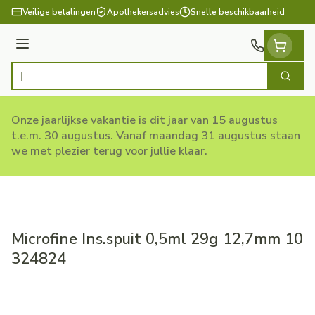
Ga naar de inhoud
Veilige betalingen
Apothekersadvies
Snelle beschikbaarheid
Menu
Zoek
Product, merk, categorie...
Onze jaarlijkse vakantie is dit jaar van 15 augustus
t.e.m. 30 augustus. Vanaf maandag 31 augustus staan
we met plezier terug voor jullie klaar.
Microfine Ins.spuit 0,5ml 29g 12,7mm 10
324824