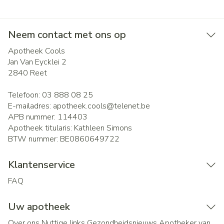
Neem contact met ons op
Apotheek Cools
Jan Van Eycklei 2
2840
Reet
Telefoon:
03 888 08 25
E-mailadres:
apotheek.cools@
telenet.be
APB nummer:
114403
Apotheek titularis:
Kathleen Simons
BTW nummer:
BE0860649722
Klantenservice
FAQ
Uw apotheek
Over ons
Nuttige links
Gezondheidsnieuws
Apotheker van