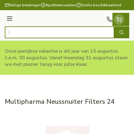
Ga naar de inhoud
Veilige betalingen
Apothekersadvies
Snelle beschikbaarheid
Menu
Zoek
Product, merk, categorie...
Onze jaarlijkse vakantie is dit jaar van 15 augustus
t.e.m. 30 augustus. Vanaf maandag 31 augustus staan
we met plezier terug voor jullie klaar.
Multipharma Neussnuiter Filters 24