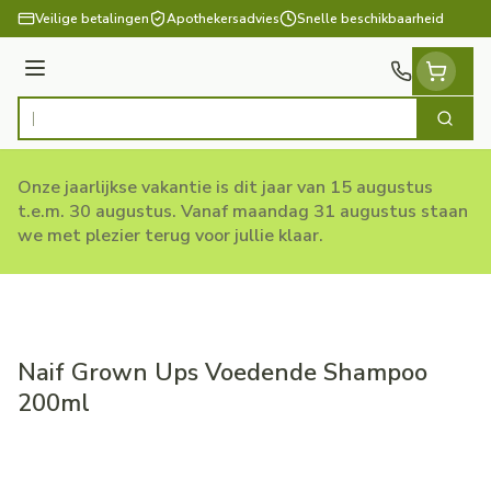
Ga naar de inhoud
Veilige betalingen
Apothekersadvies
Snelle beschikbaarheid
Menu
Zoek
Product, merk, categorie...
Onze jaarlijkse vakantie is dit jaar van 15 augustus
t.e.m. 30 augustus. Vanaf maandag 31 augustus staan
we met plezier terug voor jullie klaar.
Naif Grown Ups Voedende Shampoo
200ml