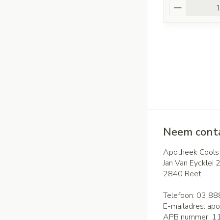
Aantal
Neem conta
Apotheek Cools
Jan Van Eycklei 
2840
Reet
Telefoon:
03 88
E-mailadres:
apo
APB nummer:
1