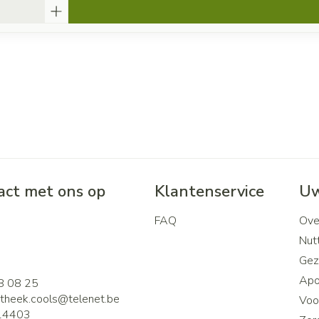
ct met ons op
Klantenservice
Uw
FAQ
Ove
2
Nutt
Gez
Apo
8 08 25
theek.cools@
telenet.be
Voor
14403