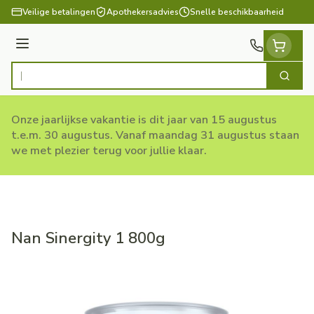
Ga naar de inhoud
Veilige betalingen
Apothekersadvies
Snelle beschikbaarheid
Menu
Zoek
Product, merk, categorie...
Onze jaarlijkse vakantie is dit jaar van 15 augustus
t.e.m. 30 augustus. Vanaf maandag 31 augustus staan
we met plezier terug voor jullie klaar.
Nan Sinergity 1 800g