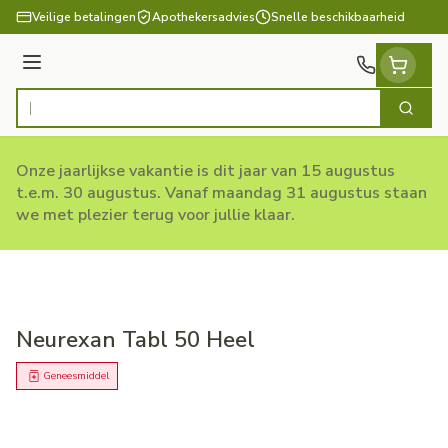
Ga naar de inhoud
Veilige betalingen
Apothekersadvies
Snelle beschikbaarheid
Menu
Zoek
Product, merk, categorie...
Onze jaarlijkse vakantie is dit jaar van 15 augustus
t.e.m. 30 augustus. Vanaf maandag 31 augustus staan
we met plezier terug voor jullie klaar.
Neurexan Tabl 50 Heel
Geneesmiddel