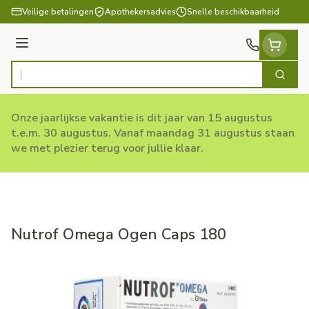
Ga naar de inhoud
Veilige betalingen
Apothekersadvies
Snelle beschikbaarheid
Menu
Zoek
Product, merk, categorie...
Onze jaarlijkse vakantie is dit jaar van 15 augustus
t.e.m. 30 augustus. Vanaf maandag 31 augustus staan
we met plezier terug voor jullie klaar.
Nutrof Omega Ogen Caps 180