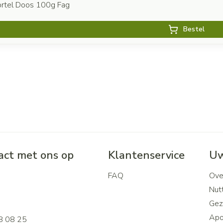
rtel Doos 100g Fag
Bestel
ct met ons op
Klantenservice
Uw
FAQ
Ove
2
Nutt
Gez
Apo
8 08 25