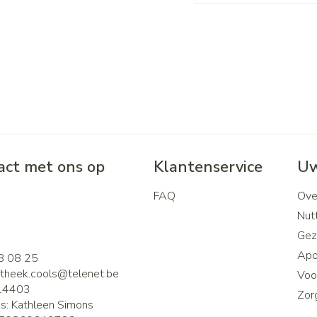
ct met ons op
Klantenservice
Uw
FAQ
Ove
2
Nutt
Gez
Apo
8 08 25
theek.cools@
telenet.be
Voor
14403
Zor
is:
Kathleen Simons