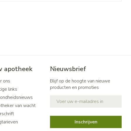
 apotheek
Nieuwsbrief
r ons
Blijf op de hoogte van nieuwe
producten en promoties
ige links
ondheidsnieuws
E-mail adres
theker van wacht
schrift
gtarieven
Inschrijven