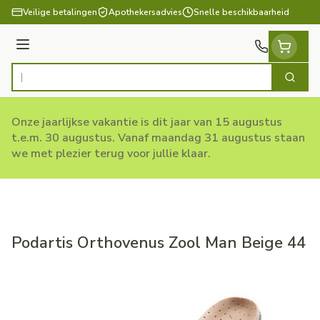
Ga naar de inhoud
Veilige betalingen
Apothekersadvies
Snelle beschikbaarheid
Menu
Zoek
Product, merk, categorie...
Onze jaarlijkse vakantie is dit jaar van 15 augustus
t.e.m. 30 augustus. Vanaf maandag 31 augustus staan
we met plezier terug voor jullie klaar.
Podartis Orthovenus Zool Man Beige 44