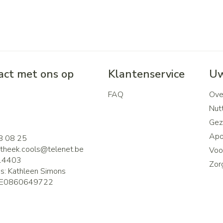
ct met ons op
Klantenservice
Uw
FAQ
Ove
2
Nutt
Gez
Apo
8 08 25
theek.cools@
telenet.be
Voor
14403
Zor
is:
Kathleen Simons
E0860649722