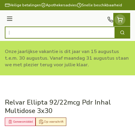
Ga naar de inhoud
Veilige betalingen
Apothekersadvies
Snelle beschikbaarheid
Menu
Zoek
Product, merk, categorie...
Onze jaarlijkse vakantie is dit jaar van 15 augustus
t.e.m. 30 augustus. Vanaf maandag 31 augustus staan
we met plezier terug voor jullie klaar.
Relvar Ellipta 92/22mcg Pdr Inhal
Multidose 3x30
Geneesmiddel
Op voorschrift