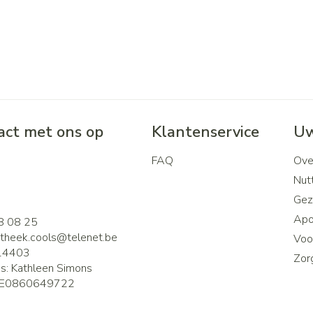
ct met ons op
Klantenservice
Uw
FAQ
Ove
2
Nutt
Gez
Apo
8 08 25
theek.cools@
telenet.be
Voor
14403
Zor
is:
Kathleen Simons
E0860649722