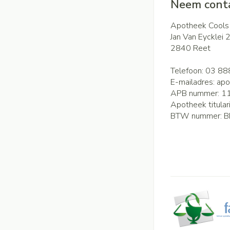
Neem conta
Apotheek Cools
Jan Van Eycklei 
2840
Reet
Telefoon:
03 88
E-mailadres:
apo
APB nummer:
1
Apotheek titular
BTW nummer:
B