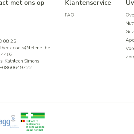
ct met ons op
Klantenservice
Uw
FAQ
Ove
2
Nutt
Gez
Apo
8 08 25
theek.cools@
telenet.be
Voor
14403
Zor
is:
Kathleen Simons
E0860649722