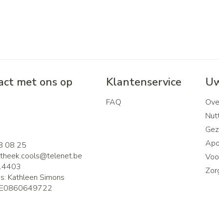
ct met ons op
Klantenservice
Uw
FAQ
Ove
2
Nutt
Gez
Apo
8 08 25
theek.cools@
telenet.be
Voor
14403
Zor
is:
Kathleen Simons
E0860649722