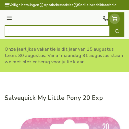
Ga naar de inhoud
Veilige betalingen
Apothekersadvies
Snelle beschikbaarheid
Menu
Zoek
Product, merk, categorie...
Onze jaarlijkse vakantie is dit jaar van 15 augustus
t.e.m. 30 augustus. Vanaf maandag 31 augustus staan
we met plezier terug voor jullie klaar.
Salvequick My Little Pony 20 Exp