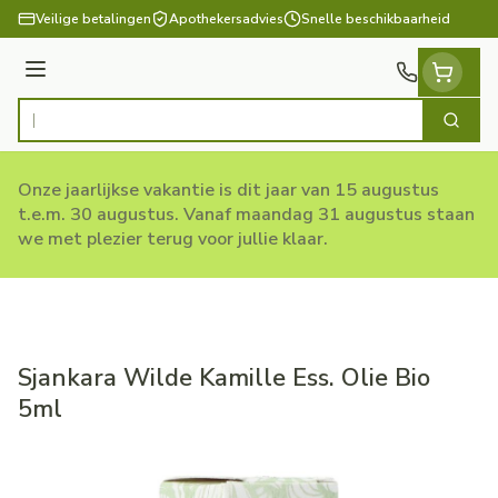
Ga naar de inhoud
Veilige betalingen
Apothekersadvies
Snelle beschikbaarheid
Menu
Zoek
Product, merk, categorie...
Onze jaarlijkse vakantie is dit jaar van 15 augustus
t.e.m. 30 augustus. Vanaf maandag 31 augustus staan
we met plezier terug voor jullie klaar.
Sjankara Wilde Kamille Ess. Olie Bio
5ml