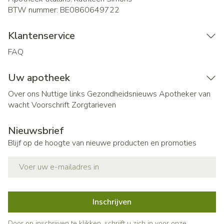
BTW nummer:
BE0860649722
Klantenservice
FAQ
Uw apotheek
Over ons
Nuttige links
Gezondheidsnieuws
Apotheker van
wacht
Voorschrift
Zorgtarieven
Nieuwsbrief
Blijf op de hoogte van nieuwe producten en promoties
E-mail adres
Inschrijven
Door op inschrijven te klikken, schrijft u zich in voor onze