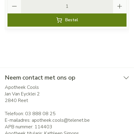
Aantal
Bestel
Neem contact met ons op
Apotheek Cools
Jan Van Eycklei 2
2840
Reet
Telefoon:
03 888 08 25
E-mailadres:
apotheek.cools@
telenet.be
APB nummer:
114403
Apotheek titularis:
Kathleen Simons