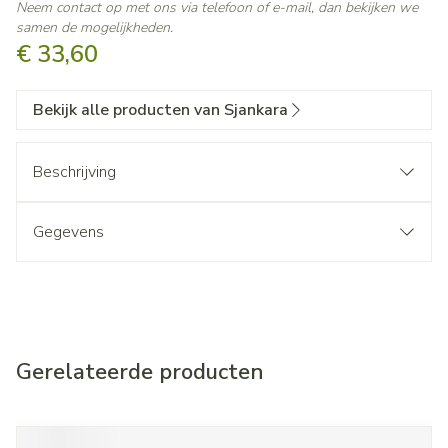
Neem contact op met ons via telefoon of e-mail, dan bekijken we
samen de mogelijkheden.
€ 33,60
Bekijk alle producten van Sjankara
Beschrijving
Gegevens
Gerelateerde producten
Navigeren door de elementen van de carrousel is mogelijk met d
Druk om carrousel over te slaan
Druk op om naar carrouselnavigatie te gaan