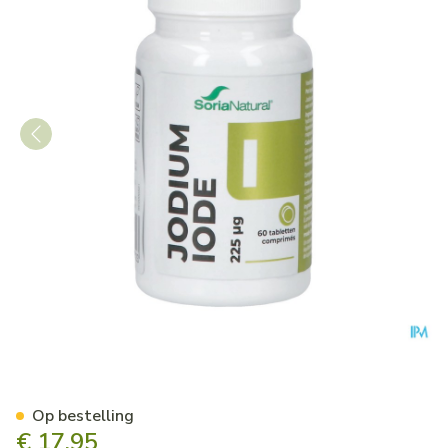
Soria Jodium 225mcg Bio-acti
Op bestelling
€ 17,95