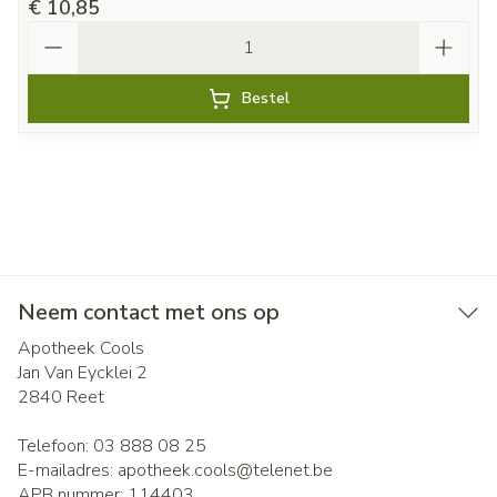
€ 10,85
Aantal
Bestel
Neem contact met ons op
Apotheek Cools
Jan Van Eycklei 2
2840
Reet
Telefoon:
03 888 08 25
E-mailadres:
apotheek.cools@
telenet.be
APB nummer:
114403