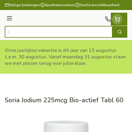
Ga naar de inhoud
Veilige betalingen
Apothekersadvies
Snelle beschikbaarheid
Menu
Zoek
Product, merk, categorie...
Onze jaarlijkse vakantie is dit jaar van 15 augustus
t.e.m. 30 augustus. Vanaf maandag 31 augustus staan
we met plezier terug voor jullie klaar.
Soria Jodium 225mcg Bio-actief Tabl 60