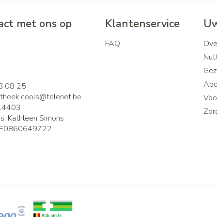
ct met ons op
Klantenservice
Uw
FAQ
Ove
2
Nutt
Gez
Apo
8 08 25
theek.cools@
telenet.be
Voor
14403
Zor
is:
Kathleen Simons
E0860649722