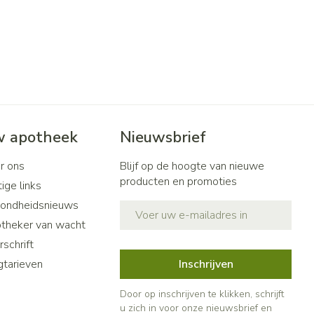
penselen en
Toon meer
r
Arm
r
voorwerpen
Elleboog
Haar
- oogpotlood
Zelfbruiner
Enkel en voet
n - decubitis
Toon meer
r
duw
Scheren
r
 apotheek
Nieuwsbrief
n
ys en -druppels
r ons
Blijf op de hoogte van nieuwe
CBD
producten en promoties
ige links
ondheidsnieuws
E-mail adres
theker van wacht
schrift
gtarieven
Inschrijven
Door op inschrijven te klikken, schrijft
u zich in voor onze nieuwsbrief en