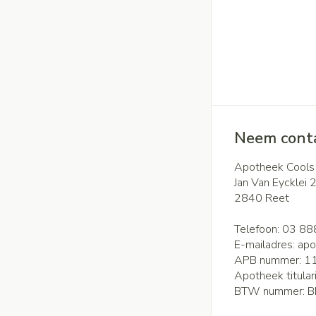
Handhygiëne
Batterijen
Massagebalsem en
Manicure & pedicu
Toebehoren
Steriel materiaal
Hormonaal stels
Mond
Droge mond
Gynaecologie
Elektrische tande
Neem conta
Interdentaal - flos
Apotheek Cools
Kunstgebit
Jan Van Eycklei 
Toon meer
2840
Reet
Telefoon:
03 88
E-mailadres:
apo
APB nummer:
1
Apotheek titular
BTW nummer:
B