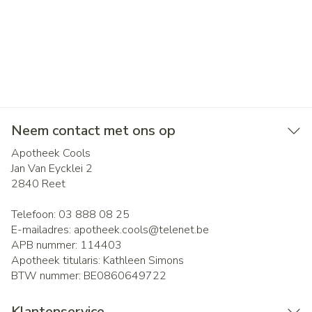
Neem contact met ons op
Apotheek Cools
Jan Van Eycklei 2
2840
Reet
Telefoon:
03 888 08 25
E-mailadres:
apotheek.cools@
telenet.be
APB nummer:
114403
Apotheek titularis:
Kathleen Simons
BTW nummer:
BE0860649722
Klantenservice