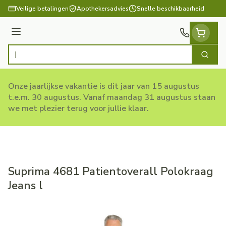
Ga naar de inhoud
Veilige betalingen
Apothekersadvies
Snelle beschikbaarheid
Menu
Zoek
Product, merk, categorie...
Onze jaarlijkse vakantie is dit jaar van 15 augustus
t.e.m. 30 augustus. Vanaf maandag 31 augustus staan
we met plezier terug voor jullie klaar.
Suprima 4681 Patientoverall Polokraag
Jeans l