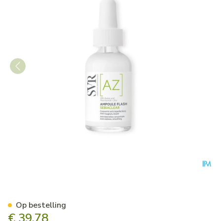
Svr Sebiaclear Flash Az Amp
Op bestelling
€ 39,78