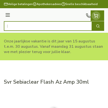
Ga naar de inhoud
Veilige betalingen
Apothekersadvies
Snelle beschikbaarheid
Menu
Zoek
Product, merk, categorie...
Onze jaarlijkse vakantie is dit jaar van 15 augustus
t.e.m. 30 augustus. Vanaf maandag 31 augustus staan
we met plezier terug voor jullie klaar.
Svr Sebiaclear Flash Az Amp 30ml