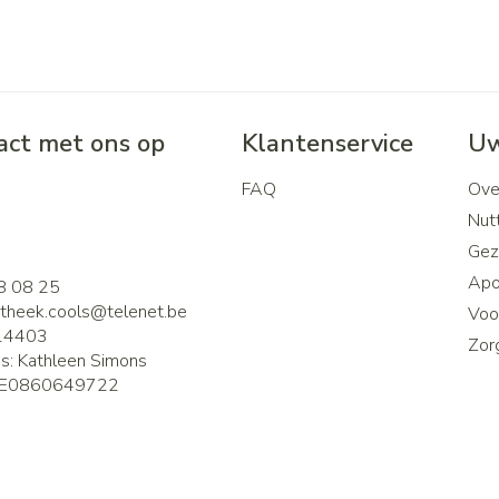
ct met ons op
Klantenservice
Uw
FAQ
Ove
2
Nutt
Gez
Apo
8 08 25
theek.cools@
telenet.be
Voor
14403
Zor
is:
Kathleen Simons
E0860649722