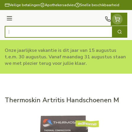
Ga naar de inhoud
Veilige betalingen
Apothekersadvies
Snelle beschikbaarheid
Menu
Zoek
Product, merk, categorie...
Onze jaarlijkse vakantie is dit jaar van 15 augustus
t.e.m. 30 augustus. Vanaf maandag 31 augustus staan
we met plezier terug voor jullie klaar.
Thermoskin Artritis Handschoenen M