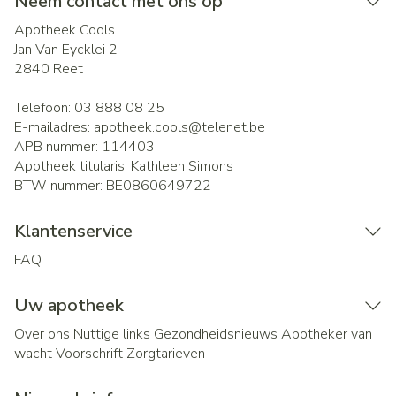
Neem contact met ons op
Apotheek Cools
Jan Van Eycklei 2
2840
Reet
Telefoon:
03 888 08 25
E-mailadres:
apotheek.cools@
telenet.be
APB nummer:
114403
Apotheek titularis:
Kathleen Simons
BTW nummer:
BE0860649722
Klantenservice
FAQ
Uw apotheek
Over ons
Nuttige links
Gezondheidsnieuws
Apotheker van
wacht
Voorschrift
Zorgtarieven