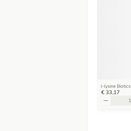
l-lysine Biot
€ 33,17
Aantal