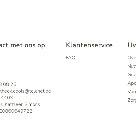
ct met ons op
Klantenservice
Uw
FAQ
Ove
2
Nutt
Gez
Apo
8 08 25
theek.cools@
telenet.be
Voor
14403
Zor
is:
Kathleen Simons
E0860649722