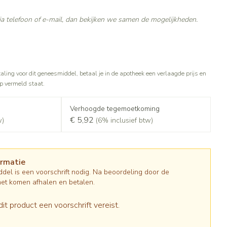
Gezichtsreiniging -
Sondes, baxters en catheters
asjes - antiviraal
ontschminken
ouche
diabetes producten
a telefoon of e-mail, dan bekijken we samen de mogelijkheden.
Afslanken
Sondes
oor insulinespuiten
Reinigingsmelk, - crème, -olie en
Accessoires
tering
Accessoires voor sondes
nwerende middelen
gel
r
Baxters
Tonic - lotion
Homeopathie
taling voor dit geneesmiddel, betaal je in de apotheek een verlaagde prijs en
Catheters
Micellair water
op vermeld staat.
 en geurproducten
Specifiek voor de ogen
jes
Zware benen
Pillendozen en accessoires
Verhoogde tegemoetkoming
Toon meer
atje
€ 5,92
w)
(6% inclusief btw)
Tabletten
k voor mannen
res
Creme, gel en spray
Gezichtsverzorging
verzorging
Mondmaskers
ties
ormatie
t
enten
Pigmentstoornissen
del is een voorschrift nodig. Na beoordeling door de
gische en anti
Diverse geneesmiddelen
verzorging
Gevoelige huid - geïrriteerde huid
het komen afhalen en betalen.
toire middelen
Bandages en Orthopedie -
orthopedische verbanden
Gemengde huid
ende middelen
dit product een voorschrift vereist.
ie
Diergeneesmiddelen
Doffe huid
m
Buik
ng en zuurstof