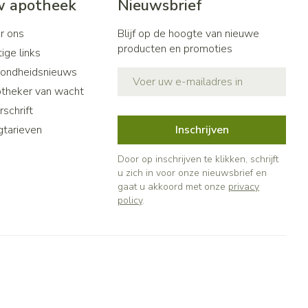
 apotheek
Nieuwsbrief
r ons
Blijf op de hoogte van nieuwe
producten en promoties
ige links
ondheidsnieuws
E-mail adres
theker van wacht
schrift
gtarieven
Inschrijven
Door op inschrijven te klikken, schrijft
u zich in voor onze nieuwsbrief en
gaat u akkoord met onze
privacy
policy
.