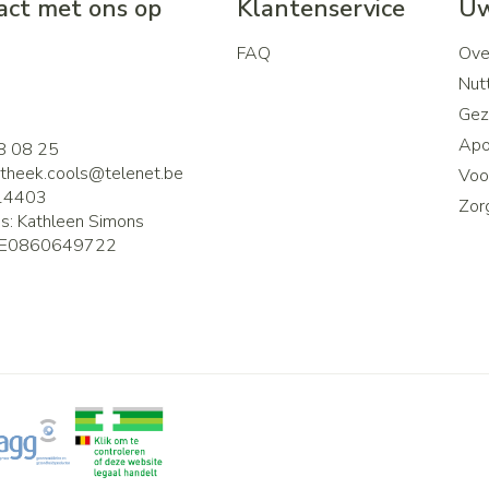
ct met ons op
Klantenservice
Uw
FAQ
Ove
2
Nutt
Gez
Apo
8 08 25
theek.cools@
telenet.be
Voor
14403
Zor
is:
Kathleen Simons
E0860649722