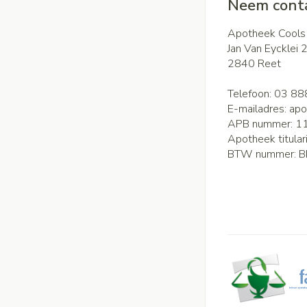
Neem conta
Apotheek Cools
Jan Van Eycklei 
2840
Reet
Telefoon:
03 88
E-mailadres:
apo
APB nummer:
1
Apotheek titular
BTW nummer:
B