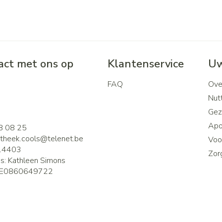
ct met ons op
Klantenservice
Uw
FAQ
Ove
2
Nutt
Gez
Apo
8 08 25
theek.cools@
telenet.be
Voor
14403
Zor
is:
Kathleen Simons
E0860649722