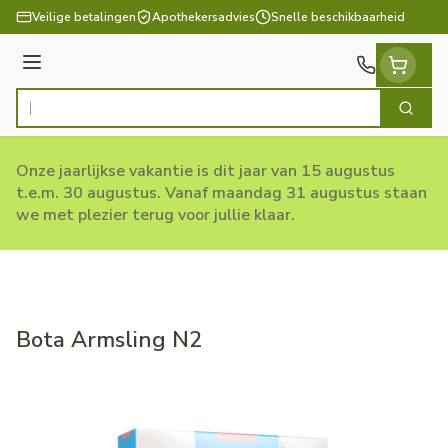
Ga naar de inhoud
Veilige betalingen
Apothekersadvies
Snelle beschikbaarheid
Menu
Zoek
Product, merk, categorie...
Onze jaarlijkse vakantie is dit jaar van 15 augustus
t.e.m. 30 augustus. Vanaf maandag 31 augustus staan
we met plezier terug voor jullie klaar.
Bota Armsling N2