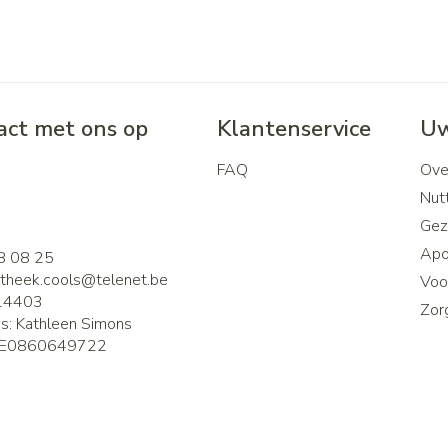
ct met ons op
Klantenservice
Uw
FAQ
Ove
2
Nutt
Gez
Apo
8 08 25
theek.cools@
telenet.be
Voor
14403
Zor
is:
Kathleen Simons
E0860649722