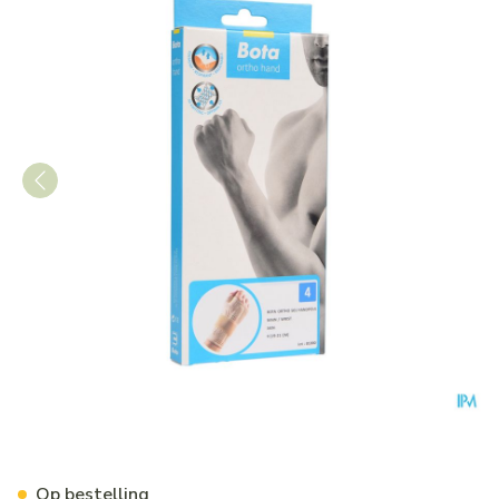
Bota Ortho Handpolsbandage
Op bestelling