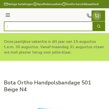
Ga naar de inhoud
Veilige betalingen
Apothekersadvies
Snelle beschikbaarheid
Menu
Zoek
Product, merk, categorie...
Onze jaarlijkse vakantie is dit jaar van 15 augustus
t.e.m. 30 augustus. Vanaf maandag 31 augustus staan
we met plezier terug voor jullie klaar.
Bota Ortho Handpolsbandage 501
Beige N4