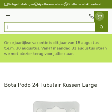
Ga naar de inhoud
Veilige betalingen
Apothekersadvies
Snelle beschikbaarheid
Menu
Zoek
Product, merk, categorie...
Onze jaarlijkse vakantie is dit jaar van 15 augustus
t.e.m. 30 augustus. Vanaf maandag 31 augustus staan
we met plezier terug voor jullie klaar.
Bota Podo 24 Tubulair Kussen Large