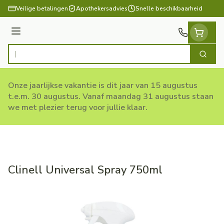
Ga naar de inhoud
Veilige betalingen
Apothekersadvies
Snelle beschikbaarheid
Menu
Zoek
Product, merk, categorie...
Onze jaarlijkse vakantie is dit jaar van 15 augustus
t.e.m. 30 augustus. Vanaf maandag 31 augustus staan
we met plezier terug voor jullie klaar.
Clinell Universal Spray 750ml