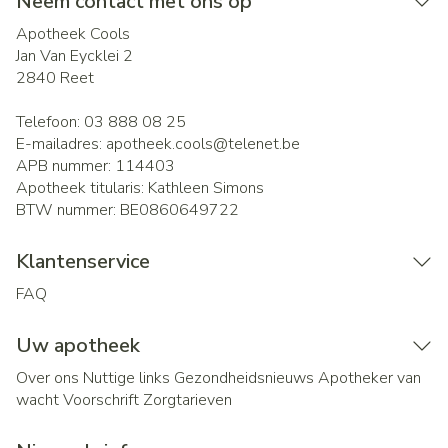
Neem contact met ons op
Apotheek Cools
Jan Van Eycklei 2
2840
Reet
Telefoon:
03 888 08 25
E-mailadres:
apotheek.cools@
telenet.be
APB nummer:
114403
Apotheek titularis:
Kathleen Simons
BTW nummer:
BE0860649722
Klantenservice
FAQ
Uw apotheek
Over ons
Nuttige links
Gezondheidsnieuws
Apotheker van
wacht
Voorschrift
Zorgtarieven