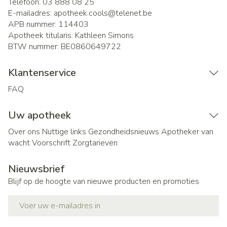
Telefoon:
03 888 08 25
E-mailadres:
apotheek.cools@
telenet.be
APB nummer:
114403
Apotheek titularis:
Kathleen Simons
BTW nummer:
BE0860649722
Klantenservice
FAQ
Uw apotheek
Over ons
Nuttige links
Gezondheidsnieuws
Apotheker van
wacht
Voorschrift
Zorgtarieven
Nieuwsbrief
Blijf op de hoogte van nieuwe producten en promoties
E-mail adres