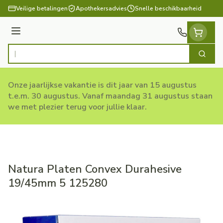
Ga naar de inhoud
Veilige betalingen
Apothekersadvies
Snelle beschikbaarheid
Menu
Zoek
Product, merk, categorie...
Onze jaarlijkse vakantie is dit jaar van 15 augustus
t.e.m. 30 augustus. Vanaf maandag 31 augustus staan
we met plezier terug voor jullie klaar.
Natura Platen Convex Durahesive
19/45mm 5 125280