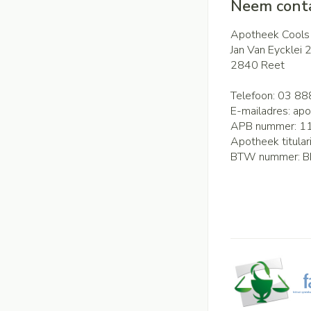
Neem conta
Apotheek Cools
Jan Van Eycklei 
2840
Reet
Telefoon:
03 88
E-mailadres:
apo
APB nummer:
1
Apotheek titular
BTW nummer:
B