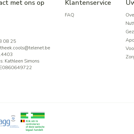
ct met ons op
Klantenservice
Uw
FAQ
Ove
2
Nutt
Gez
Apo
8 08 25
theek.cools@
telenet.be
Voor
14403
Zor
is:
Kathleen Simons
E0860649722