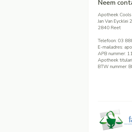
Neem conta
Apotheek Cools
Jan Van Eycklei 
2840
Reet
Telefoon:
03 88
E-mailadres:
apo
APB nummer:
1
Apotheek titular
BTW nummer:
B