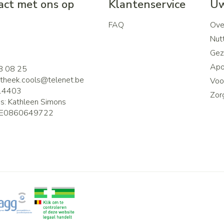
ct met ons op
Klantenservice
Uw
FAQ
Ove
2
Nutt
Gez
Apo
8 08 25
theek.cools@
telenet.be
Voor
14403
Zor
is:
Kathleen Simons
E0860649722