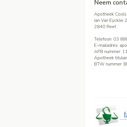
Neem conta
Apotheek Cools
Jan Van Eycklei 
2840
Reet
Telefoon:
03 88
E-mailadres:
apo
APB nummer:
1
Apotheek titular
BTW nummer:
B