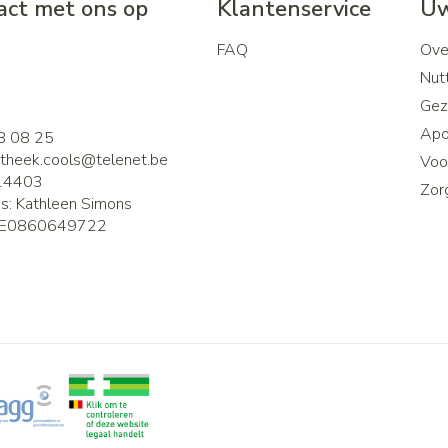
ct met ons op
Klantenservice
Uw
FAQ
Ove
2
Nutt
Gez
Apo
8 08 25
theek.cools@
telenet.be
Voor
14403
Zor
is:
Kathleen Simons
E0860649722