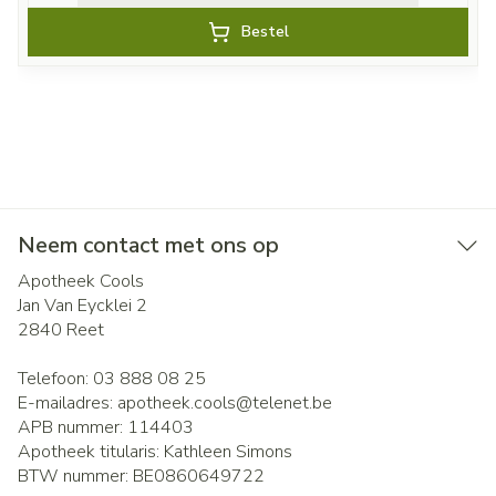
Bestel
Neem contact met ons op
Apotheek Cools
Jan Van Eycklei 2
2840
Reet
Telefoon:
03 888 08 25
E-mailadres:
apotheek.cools@
telenet.be
APB nummer:
114403
Apotheek titularis:
Kathleen Simons
BTW nummer:
BE0860649722