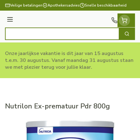
Ga naar de inhoud
Veilige betalingen
Apothekersadvies
Snelle beschikbaarheid
Menu
Zoek
Product, merk, categorie...
Onze jaarlijkse vakantie is dit jaar van 15 augustus
t.e.m. 30 augustus. Vanaf maandag 31 augustus staan
we met plezier terug voor jullie klaar.
Nutrilon Ex-prematuur Pdr 800g