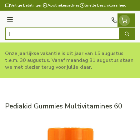
Ga naar de inhoud
Veilige betalingen
Apothekersadvies
Snelle beschikbaarheid
Menu
Zoek
Product, merk, categorie...
Onze jaarlijkse vakantie is dit jaar van 15 augustus
t.e.m. 30 augustus. Vanaf maandag 31 augustus staan
we met plezier terug voor jullie klaar.
Pediakid Gummies Multivitamines 60