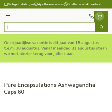
Ga naar de inhoud
Veilige betalingen
Apothekersadvies
Snelle beschikbaarheid
Menu
Zoek
Product, merk, categorie...
Onze jaarlijkse vakantie is dit jaar van 15 augustus
t.e.m. 30 augustus. Vanaf maandag 31 augustus staan
we met plezier terug voor jullie klaar.
Pure Encapsulations Ashwagandha
Caps 60