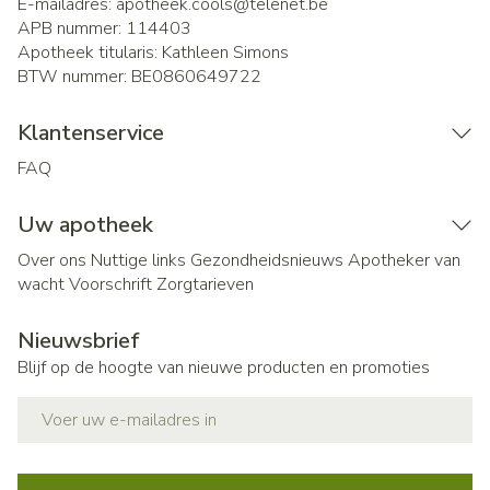
E-mailadres:
apotheek.cools@
telenet.be
APB nummer:
114403
Apotheek titularis:
Kathleen Simons
BTW nummer:
BE0860649722
Klantenservice
FAQ
Uw apotheek
Over ons
Nuttige links
Gezondheidsnieuws
Apotheker van
wacht
Voorschrift
Zorgtarieven
Nieuwsbrief
Blijf op de hoogte van nieuwe producten en promoties
E-mail adres