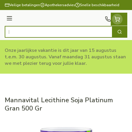
Ga naar de inhoud
Veilige betalingen
Apothekersadvies
Snelle beschikbaarheid
Menu
Zoek
Product, merk, categorie...
Onze jaarlijkse vakantie is dit jaar van 15 augustus
t.e.m. 30 augustus. Vanaf maandag 31 augustus staan
we met plezier terug voor jullie klaar.
Mannavital Lecithine Soja Platinum
Gran 500 Gr