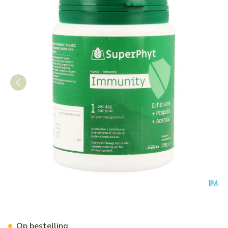
Superphyt Immunity +12j G
Op bestelling