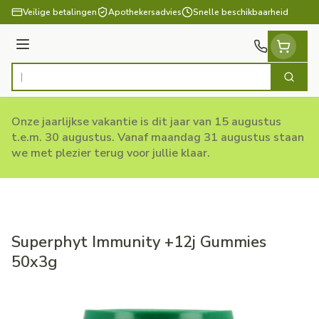
Ga naar de inhoud
Veilige betalingen
Apothekersadvies
Snelle beschikbaarheid
Menu
Zoek
Product, merk, categorie...
Onze jaarlijkse vakantie is dit jaar van 15 augustus
t.e.m. 30 augustus. Vanaf maandag 31 augustus staan
we met plezier terug voor jullie klaar.
Superphyt Immunity +12j Gummies
50x3g