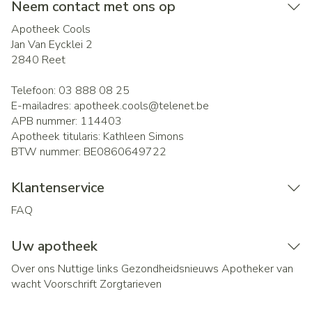
Neem contact met ons op
Apotheek Cools
Jan Van Eycklei 2
2840
Reet
Telefoon:
03 888 08 25
E-mailadres:
apotheek.cools@
telenet.be
APB nummer:
114403
Apotheek titularis:
Kathleen Simons
BTW nummer:
BE0860649722
Klantenservice
FAQ
Uw apotheek
Over ons
Nuttige links
Gezondheidsnieuws
Apotheker van
wacht
Voorschrift
Zorgtarieven