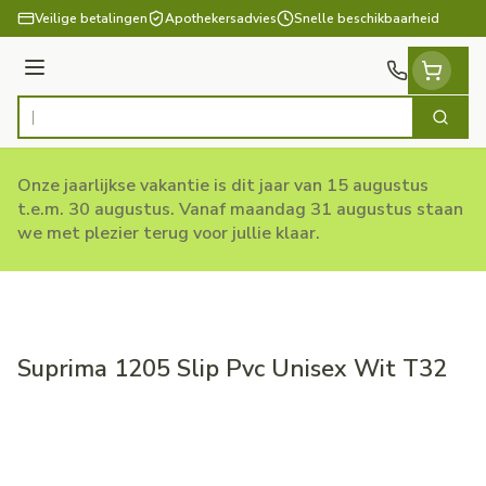
Ga naar de inhoud
Veilige betalingen
Apothekersadvies
Snelle beschikbaarheid
Menu
Zoek
Product, merk, categorie...
Onze jaarlijkse vakantie is dit jaar van 15 augustus
t.e.m. 30 augustus. Vanaf maandag 31 augustus staan
we met plezier terug voor jullie klaar.
Suprima 1205 Slip Pvc Unisex Wit T32